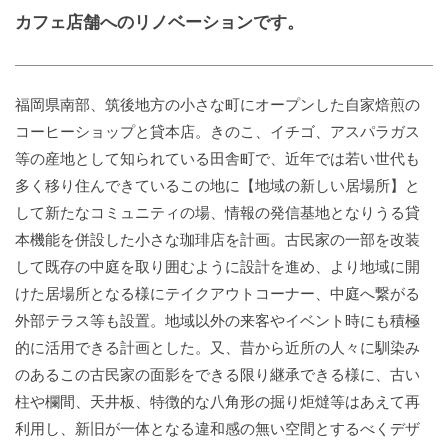
カフェ店舗へのリノベーションです。
福岡県南部、筑後地方の小さな町にオープンした自家焙煎の
コーヒーショップと貸本店。きのこ、イチゴ、アスパラガス
等の産地として知られている田舎町で、近年では若い世代も
多く移り住んできているこの地に【地域の新しい居場所】と
して新たなコミュニティの場、情報の発信基地となりうる貸
本機能を併設した小さな珈琲店を計画。古民家の一部を改装
して既存の中庭を取り囲むように設計を進め、より地域に開
けた居場所となる様にテイクアウトコーナー、中庭へ繋がる
外部テラス等も設置。地域以外の来客やイベント時にも積極
的に活用できる計画とした。又、昔から近所の人々に馴染み
のあるこの古民家の面影をできる限り継承できる様に、古い
柱や欄間、天井板、特徴的な八角形の掘り炬燵等はあえて再
利用し、新旧が一体となる違和感の無い空間とするべくデザ