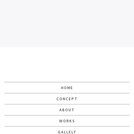
[%title%]
[%lead%]
HOME
CONCEPT
ABOUT
WORKS
GALLELY