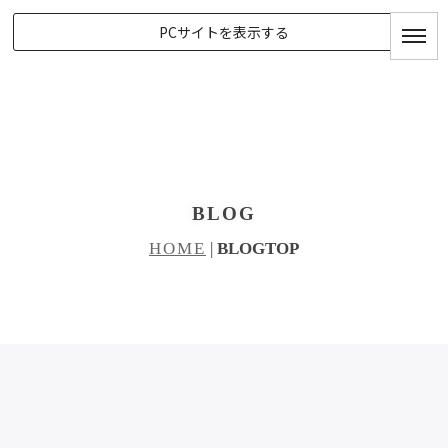
PCサイトを表示する
BLOG
HOME
|
BLOGTOP
[!% if (image.url!="") { %]
[!% } %]