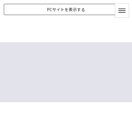
PCサイトを表示する
BLOG
HOME
|
BLOGTOP
|
template.detail
[%list_start%]