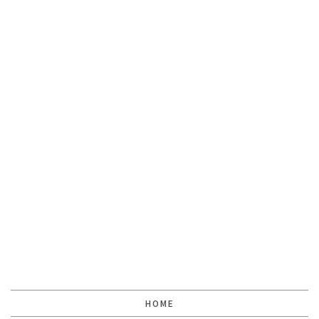
[%lead%]
[%article%]
[%tags%]
前のページへ
次のページへ
HOME