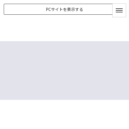
PCサイトを表示する
BLOG
HOME
|
BLOGTOP
|
template.detail
[%list_start%]