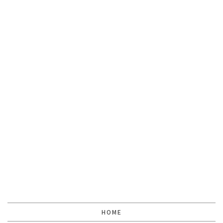
[%lead%]
[%article%]
[%tags%]
前のページへ
次のページへ
HOME